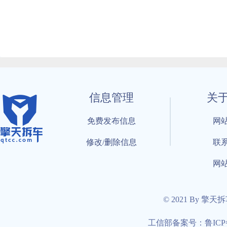
信息管理
关
免费发布信息
网
修改/删除信息
联
网
© 2021 By 擎天
工信部备案号：鲁ICP备