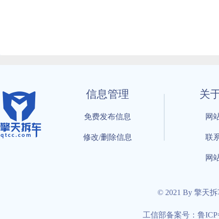
信息管理
关
免费发布信息
网
修改/删除信息
联
网
© 2021 By 擎天
工信部备案号：鲁ICP备