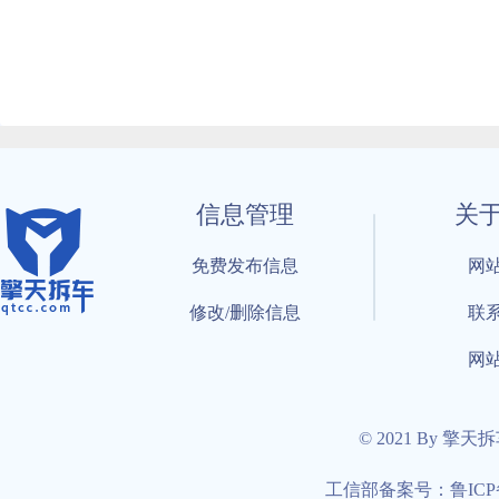
信息管理
关
免费发布信息
网
修改/删除信息
联
网
© 2021 By 擎天
工信部备案号：鲁ICP备