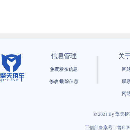
信息管理
关
免费发布信息
网
修改/删除信息
联
网
© 2021 By 擎天
工信部备案号：鲁ICP备