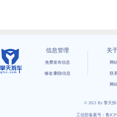
信息管理
关
免费发布信息
网
修改/删除信息
联
网
© 2021 By 擎天
工信部备案号：鲁ICP备