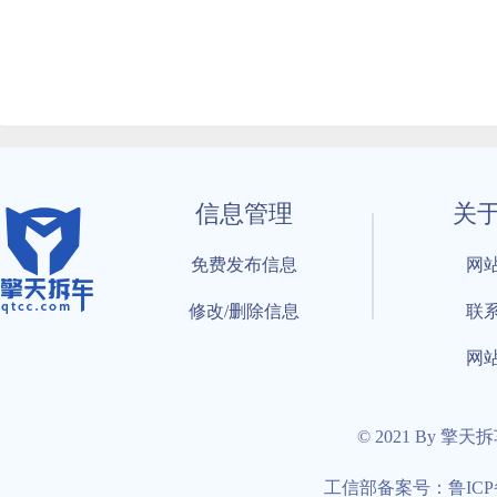
信息管理
关
免费发布信息
网
修改/删除信息
联
网
© 2021 By 擎天
工信部备案号：鲁ICP备